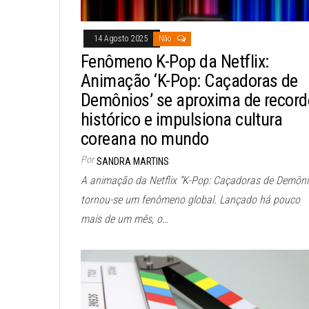
14 Agosto 2025
Não
Fenômeno K-Pop da Netflix:
Animação ‘K-Pop: Caçadoras de
Demônios’ se aproxima de record
histórico e impulsiona cultura
coreana no mundo
Por
SANDRA MARTINS
A animação da Netflix “K-Pop: Caçadoras de Demôni
tornou-se um fenômeno global. Lançado há pouco
mais de um mês, o…