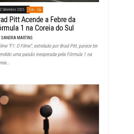
2 Setembro 2025
Não
rad Pitt Acende a Febre da
órmula 1 na Coreia do Sul
SANDRA MARTINS
ilme “F1: O Filme”, estrelado por Brad Pitt, parece ter
endido uma paixão inesperada pela Fórmula 1 na
reia…