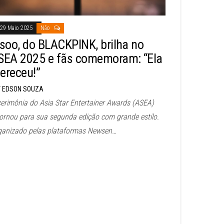
29 Maio 2025
Não
isoo, do BLACKPINK, brilha no
SEA 2025 e fãs comemoram: “Ela
ereceu!”
EDSON SOUZA
cerimônia do Asia Star Entertainer Awards (ASEA)
tornou para sua segunda edição com grande estilo.
ganizado pelas plataformas Newsen…