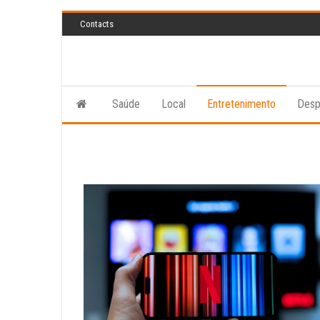
Skip
Contacts
to
the
content
Saúde
Local
Entretenimento
Desp