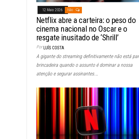
12 Maio 2026
Não
Netflix abre a carteira: o peso do
cinema nacional no Oscar e o
resgate inusitado de ‘Shrill’
Por
LUÍS COSTA
A gigante do streaming definitivamente não está pa
brincadeira quando o assunto é dominar a nossa
atenção e segurar assinantes.…