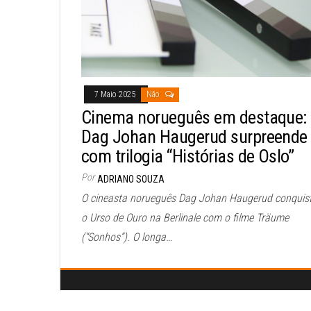
7 Maio 2025
Não
Cinema norueguês em destaque:
Dag Johan Haugerud surpreende
com trilogia “Histórias de Oslo”
Por
ADRIANO SOUZA
O cineasta norueguês Dag Johan Haugerud conquis
o Urso de Ouro na Berlinale com o filme Träume
(“Sonhos”). O longa…