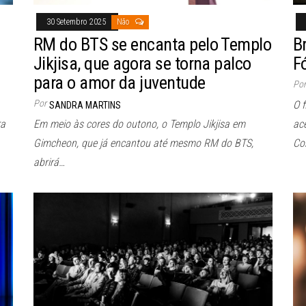
30 Setembro 2025
Não
RM do BTS se encanta pelo Templo
B
Jikjisa, que agora se torna palco
F
para o amor da juventude
Por
Por
O f
SANDRA MARTINS
ra
Em meio às cores do outono, o Templo Jikjisa em
ac
Gimcheon, que já encantou até mesmo RM do BTS,
Co
abrirá…