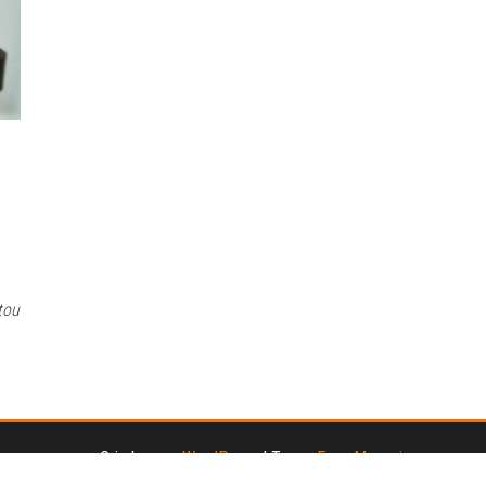
tou
Criado com
WordPress
|
Tema:
Envo Magazine