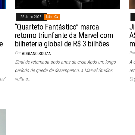
28 Julho 2025
Não
“Quarteto Fantástico” marca
J
retorno triunfante da Marvel com
A
e
bilheteria global de R$ 3 bilhões
m
Por
Por
ADRIANO SOUZA
Sinal de retomada após anos de crise Após um longo
A 
período de queda de desempenho, a Marvel Studios
re
os”
volta a…
Or