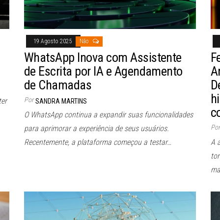
19 Agosto 2025
Não
WhatsApp Inova com Assistente
F
de Escrita por IA e Agendamento
A
de Chamadas
D
h
Por
ter
SANDRA MARTINS
c
O WhatsApp continua a expandir suas funcionalidades
Por
para aprimorar a experiência de seus usuários.
Recentemente, a plataforma começou a testar…
A 
to
ma