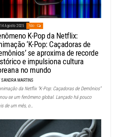
14 Agosto 2025
Não
enômeno K-Pop da Netflix:
nimação ‘K-Pop: Caçadoras de
emônios’ se aproxima de recorde
istórico e impulsiona cultura
oreana no mundo
SANDRA MARTINS
animação da Netflix “K-Pop: Caçadoras de Demônios”
rnou-se um fenômeno global. Lançado há pouco
is de um mês, o…