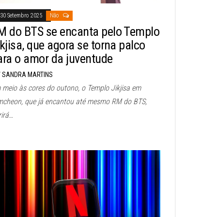
30 Setembro 2025
Não
M do BTS se encanta pelo Templo
ikjisa, que agora se torna palco
ara o amor da juventude
SANDRA MARTINS
 meio às cores do outono, o Templo Jikjisa em
mcheon, que já encantou até mesmo RM do BTS,
rirá…