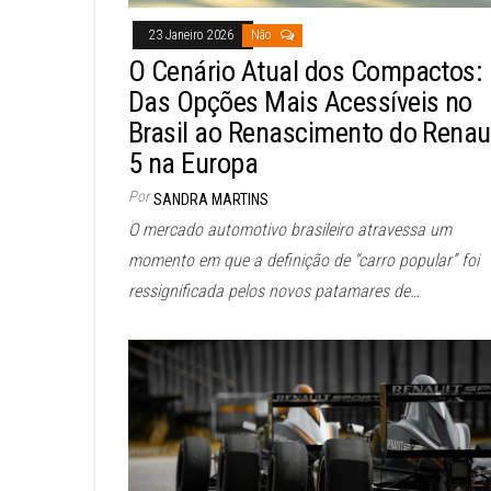
23 Janeiro 2026
Não
O Cenário Atual dos Compactos:
Das Opções Mais Acessíveis no
Brasil ao Renascimento do Renau
5 na Europa
Por
SANDRA MARTINS
O mercado automotivo brasileiro atravessa um
momento em que a definição de “carro popular” foi
ressignificada pelos novos patamares de…