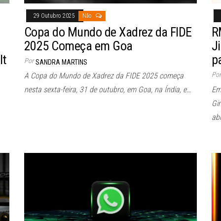
29 Outubro 2025
Não
Copa do Mundo de Xadrez da FIDE
R
2025 Começa em Goa
J
lt
p
Por
SANDRA MARTINS
Por
A Copa do Mundo de Xadrez da FIDE 2025 começa
nesta sexta-feira, 31 de outubro, em Goa, na Índia, e…
Em
Gi
ab