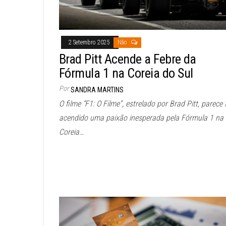
2 Setembro 2025
Não
Brad Pitt Acende a Febre da
Fórmula 1 na Coreia do Sul
Por
SANDRA MARTINS
O filme “F1: O Filme”, estrelado por Brad Pitt, parece 
acendido uma paixão inesperada pela Fórmula 1 na
Coreia…