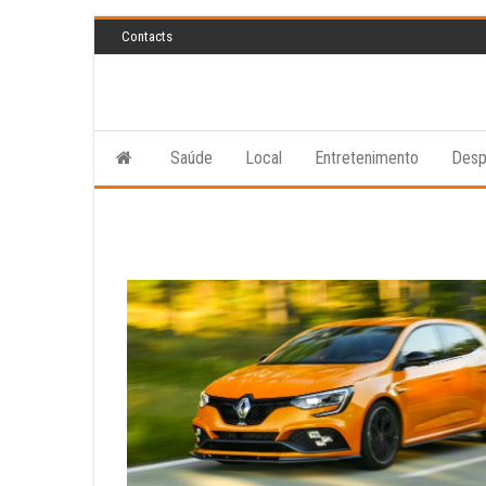
Skip
Contacts
to
the
content
Saúde
Local
Entretenimento
Desp