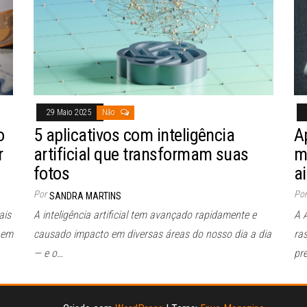
29 Maio 2025
Não
o
5 aplicativos com inteligência
A
r
artificial que transformam suas
m
fotos
a
Por
Por
SANDRA MARTINS
ais
A inteligência artificial tem avançado rapidamente e
A 
 em
causado impacto em diversas áreas do nosso dia a dia
ra
— e o…
pr