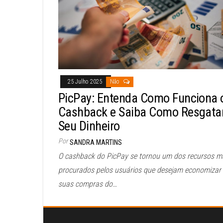
25 Julho 2025
Não
PicPay: Entenda Como Funciona 
Cashback e Saiba Como Resgata
Seu Dinheiro
Por
SANDRA MARTINS
O cashback do PicPay se tornou um dos recursos m
procurados pelos usuários que desejam economizar
suas compras do…