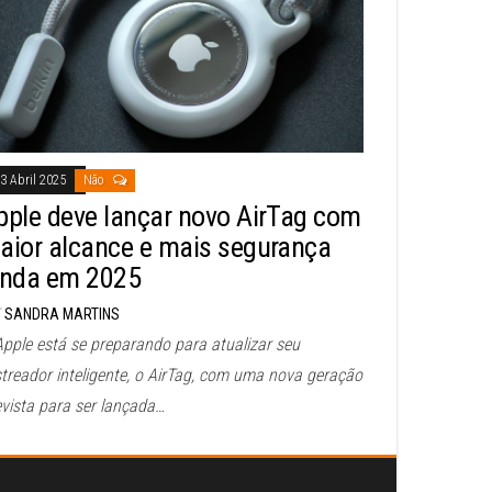
3 Abril 2025
Não
pple deve lançar novo AirTag com
aior alcance e mais segurança
inda em 2025
SANDRA MARTINS
Apple está se preparando para atualizar seu
streador inteligente, o AirTag, com uma nova geração
evista para ser lançada…