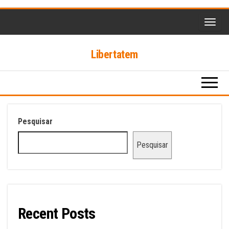
Skip
to
the
Libertatem
content
Pesquisar
Pesquisar
Recent Posts