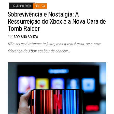
12 Junho 2026
Não
Sobrevivência e Nostalgia: A
Ressurreição do Xbox e a Nova Cara de
Tomb Raider
Por
ADRIANO SOUZA
Não sei se é totalmente justo, mas a real é essa: se a nova
liderança do Xbox acabou de concluir…