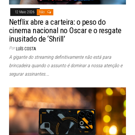
12 Maio 2026
Não
Netflix abre a carteira: o peso do
cinema nacional no Oscar e o resgate
inusitado de ‘Shrill’
Por
LUÍS COSTA
A gigante do streaming definitivamente não está para
brincadeira quando o assunto é dominar a nossa atenção e
segurar assinantes.…