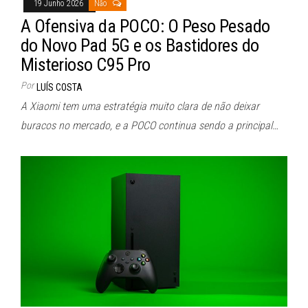
19 Junho 2026
Não
A Ofensiva da POCO: O Peso Pesado
do Novo Pad 5G e os Bastidores do
Misterioso C95 Pro
Por
LUÍS COSTA
A Xiaomi tem uma estratégia muito clara de não deixar
buracos no mercado, e a POCO continua sendo a principal…