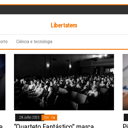
Libertatem
orto
Ciência e tecnologia
28 Julho 2025
Não
e
“Quarteto Fantástico” marca
P