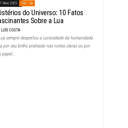
7 Maio 2025
Não
istérios do Universo: 10 Fatos
ascinantes Sobre a Lua
LUÍS COSTA
Lua sempre despertou a curiosidade da humanidade.
a por seu brilho prateado nas noites claras ou por
u papel…