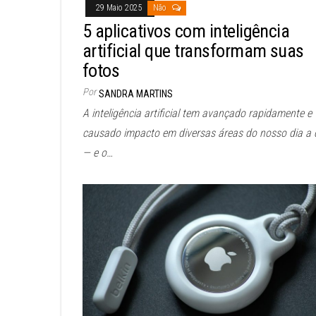
29 Maio 2025
Não
5 aplicativos com inteligência
artificial que transformam suas
fotos
Por
SANDRA MARTINS
A inteligência artificial tem avançado rapidamente e
causado impacto em diversas áreas do nosso dia a 
— e o…