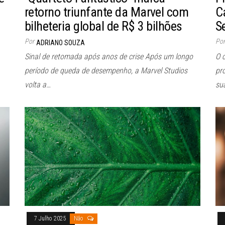
retorno triunfante da Marvel com
C
bilheteria global de R$ 3 bilhões
S
Por
Por
ADRIANO SOUZA
Sinal de retomada após anos de crise Após um longo
O 
período de queda de desempenho, a Marvel Studios
pr
volta a…
su
7 Julho 2025
Não