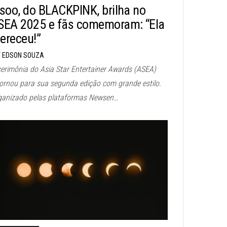
isoo, do BLACKPINK, brilha no
SEA 2025 e fãs comemoram: “Ela
ereceu!”
EDSON SOUZA
cerimônia do Asia Star Entertainer Awards (ASEA)
tornou para sua segunda edição com grande estilo.
ganizado pelas plataformas Newsen…