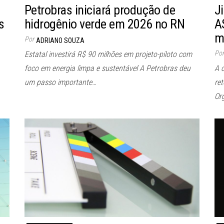
Petrobras iniciará produção de
J
s
hidrogênio verde em 2026 no RN
A
m
Por
ADRIANO SOUZA
Por
Estatal investirá R$ 90 milhões em projeto-piloto com
foco em energia limpa e sustentável A Petrobras deu
A 
um passo importante…
re
Or