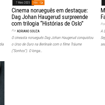
7 Maio 2025
Não
Cinema norueguês em destaque:
M
Dag Johan Haugerud surpreende
F
com trilogia “Histórias de Oslo”
Por
Por
A 
ADRIANO SOUZA
O cineasta norueguês Dag Johan Haugerud conquistou
Sej
dia
o Urso de Ouro na Berlinale com o filme Träume
se
(“Sonhos”). O longa…