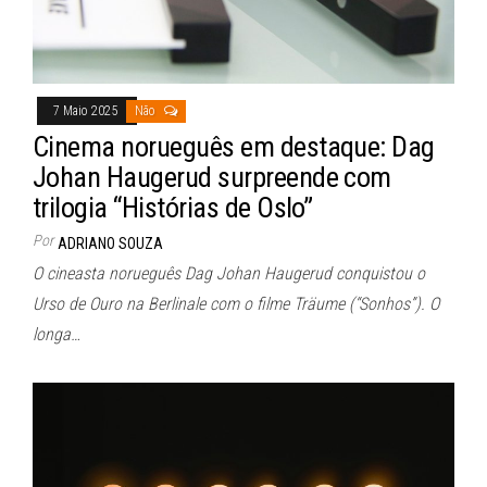
7 Maio 2025
Não
Cinema norueguês em destaque: Dag
Johan Haugerud surpreende com
trilogia “Histórias de Oslo”
Por
ADRIANO SOUZA
O cineasta norueguês Dag Johan Haugerud conquistou o
Urso de Ouro na Berlinale com o filme Träume (“Sonhos”). O
longa…