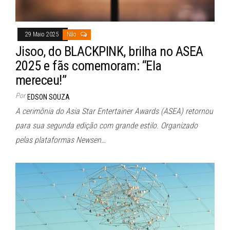
29 Maio 2025
Não
Jisoo, do BLACKPINK, brilha no ASEA
2025 e fãs comemoram: “Ela
mereceu!”
Por
EDSON SOUZA
A cerimônia do Asia Star Entertainer Awards (ASEA) retornou
para sua segunda edição com grande estilo. Organizado
pelas plataformas Newsen…