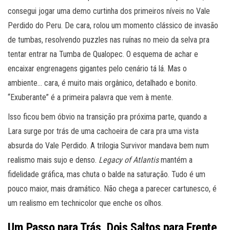
consegui jogar uma demo curtinha dos primeiros níveis no Vale
Perdido do Peru. De cara, rolou um momento clássico de invasão
de tumbas, resolvendo puzzles nas ruínas no meio da selva pra
tentar entrar na Tumba de Qualopec. O esquema de achar e
encaixar engrenagens gigantes pelo cenário tá lá. Mas o
ambiente… cara, é muito mais orgânico, detalhado e bonito.
“Exuberante” é a primeira palavra que vem à mente.
Isso ficou bem óbvio na transição pra próxima parte, quando a
Lara surge por trás de uma cachoeira de cara pra uma vista
absurda do Vale Perdido. A trilogia Survivor mandava bem num
realismo mais sujo e denso.
Legacy of Atlantis
mantém a
fidelidade gráfica, mas chuta o balde na saturação. Tudo é um
pouco maior, mais dramático. Não chega a parecer cartunesco, é
um realismo em technicolor que enche os olhos.
Um Passo para Trás, Dois Saltos para Frente