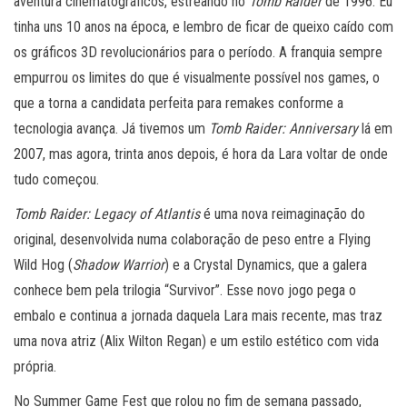
aventura cinematográficos, estreando no
Tomb Raider
de 1996. Eu
tinha uns 10 anos na época, e lembro de ficar de queixo caído com
os gráficos 3D revolucionários para o período. A franquia sempre
empurrou os limites do que é visualmente possível nos games, o
que a torna a candidata perfeita para remakes conforme a
tecnologia avança. Já tivemos um
Tomb Raider: Anniversary
lá em
2007, mas agora, trinta anos depois, é hora da Lara voltar de onde
tudo começou.
Tomb Raider: Legacy of Atlantis
é uma nova reimaginação do
original, desenvolvida numa colaboração de peso entre a Flying
Wild Hog (
Shadow Warrior
) e a Crystal Dynamics, que a galera
conhece bem pela trilogia “Survivor”. Esse novo jogo pega o
embalo e continua a jornada daquela Lara mais recente, mas traz
uma nova atriz (Alix Wilton Regan) e um estilo estético com vida
própria.
No Summer Game Fest que rolou no fim de semana passado,