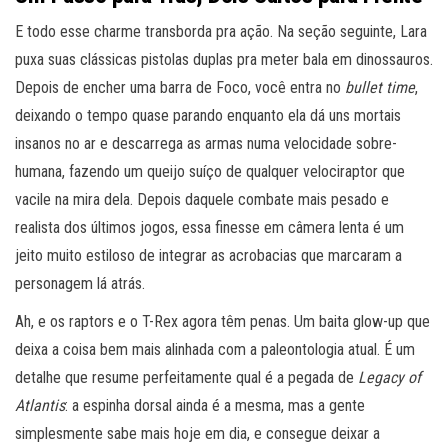
E todo esse charme transborda pra ação. Na seção seguinte, Lara
puxa suas clássicas pistolas duplas pra meter bala em dinossauros.
Depois de encher uma barra de Foco, você entra no
bullet time
,
deixando o tempo quase parando enquanto ela dá uns mortais
insanos no ar e descarrega as armas numa velocidade sobre-
humana, fazendo um queijo suíço de qualquer velociraptor que
vacile na mira dela. Depois daquele combate mais pesado e
realista dos últimos jogos, essa finesse em câmera lenta é um
jeito muito estiloso de integrar as acrobacias que marcaram a
personagem lá atrás.
Ah, e os raptors e o T-Rex agora têm penas. Um baita glow-up que
deixa a coisa bem mais alinhada com a paleontologia atual. É um
detalhe que resume perfeitamente qual é a pegada de
Legacy of
Atlantis
: a espinha dorsal ainda é a mesma, mas a gente
simplesmente sabe mais hoje em dia, e consegue deixar a