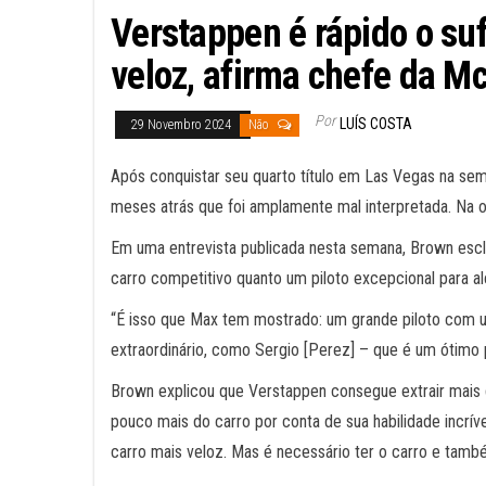
Verstappen é rápido o su
veloz, afirma chefe da M
Por
LUÍS COSTA
29 Novembro 2024
Não
Após conquistar seu quarto título em Las Vegas na s
meses atrás que foi amplamente mal interpretada. Na o
Em uma entrevista publicada nesta semana, Brown escl
carro competitivo quanto um piloto excepcional para alc
“É isso que Max tem mostrado: um grande piloto com 
extraordinário, como Sergio [Perez] – que é um ótimo 
Brown explicou que Verstappen consegue extrair mais 
pouco mais do carro por conta de sua habilidade incrív
carro mais veloz. Mas é necessário ter o carro e também