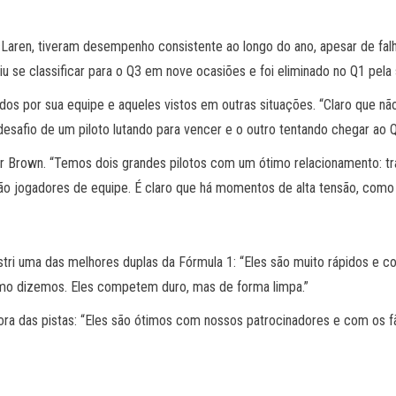
McLaren, tiveram desempenho consistente ao longo do ano, apesar de fa
u se classificar para o Q3 em nove ocasiões e foi eliminado no Q1 pela
os por sua equipe e aqueles vistos em outras situações. “Claro que não
desafio de um piloto lutando para vencer e o outro tentando chegar ao Q
por Brown. “Temos dois grandes pilotos com um ótimo relacionamento: t
 jogadores de equipe. É claro que há momentos de alta tensão, como h
tri uma das melhores duplas da Fórmula 1: “Eles são muito rápidos e c
omo dizemos. Eles competem duro, mas de forma limpa.”
ora das pistas: “Eles são ótimos com nossos patrocinadores e com os f