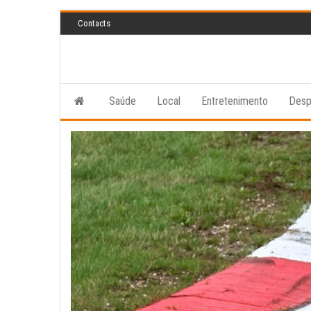
Skip
Contacts
to
the
content
Saúde
Local
Entretenimento
Desp