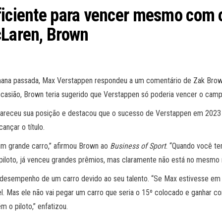
ficiente para vencer mesmo com o
cLaren, Brown
emana passada, Max Verstappen respondeu a um comentário de Zak Brow
casião, Brown teria sugerido que Verstappen só poderia vencer o campe
areceu sua posição e destacou que o sucesso de Verstappen em 2023 d
ançar o título.
um grande carro,” afirmou Brown ao
Business of Sport
. “Quando você te
piloto, já venceu grandes prêmios, mas claramente não está no mesmo ní
desempenho de um carro devido ao seu talento. “Se Max estivesse em um
el. Mas ele não vai pegar um carro que seria o 15º colocado e ganhar co
 o piloto,” enfatizou.